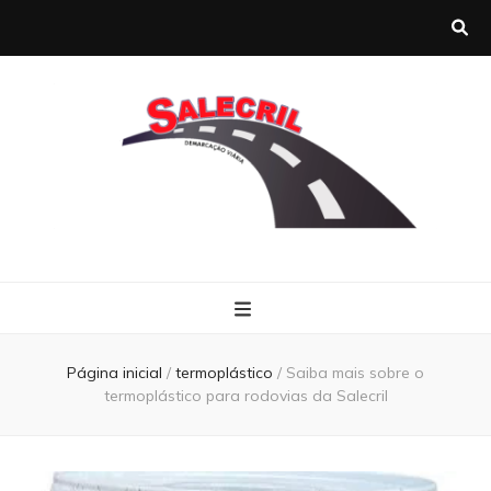
Salecril
Blog Salecril
Página inicial
/
termoplástico
/
Saiba mais sobre o
termoplástico para rodovias da Salecril