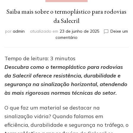
Saiba mais sobre o termoplástico para rodovias
da Salecril
por
admin
atualizado em
23 de junho de 2025
Deixe um
em
comentário
Saiba
mais
sobre
Tempo de leitura:
3
minutos
o
Descubra como o termoplástico para rodovias
termoplástico
para
da Salecril oferece resistência, durabilidade e
rodovias
segurança na sinalização horizontal, atendendo
da
às mais rigorosas normas técnicas do setor.
Salecril
O que faz um material se destacar na
sinalização viária? Quando falamos em
eficiência, durabilidade e segurança no tráfego, o