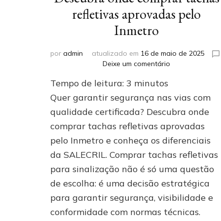
refletivas aprovadas pelo
Inmetro
por
admin
atualizado em
16 de maio de 2025
em
Deixe um comentário
Descubra
Tempo de leitura:
3
minutos
onde
comprar
Quer garantir segurança nas vias com
tachas
qualidade certificada? Descubra onde
refletivas
comprar tachas refletivas aprovadas
aprovadas
pelo
pelo Inmetro e conheça os diferenciais
Inmetro
da SALECRIL. Comprar tachas refletivas
para sinalização não é só uma questão
de escolha: é uma decisão estratégica
para garantir segurança, visibilidade e
conformidade com normas técnicas.