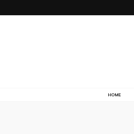
Salecril
Blog Salecril
HOME