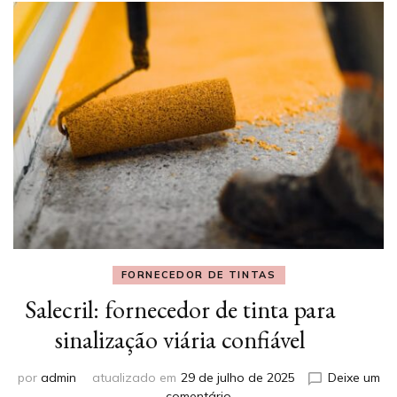
FORNECEDOR DE TINTAS
Salecril: fornecedor de tinta para
sinalização viária confiável
por
admin
atualizado em
29 de julho de 2025
Deixe um
em
comentário