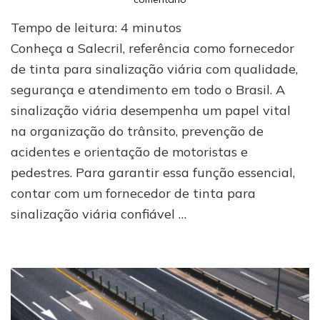
Salecril:
Tempo de leitura:
4
minutos
fornecedor
de
Conheça a Salecril, referência como fornecedor
tinta
de tinta para sinalização viária com qualidade,
para
segurança e atendimento em todo o Brasil. A
sinalização
viária
sinalização viária desempenha um papel vital
confiável
na organização do trânsito, prevenção de
acidentes e orientação de motoristas e
pedestres. Para garantir essa função essencial,
contar com um fornecedor de tinta para
sinalização viária confiável …