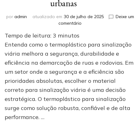
urbanas
por
admin
atualizado em
30 de julho de 2025
Deixe um
em
comentário
Termoplástico
Tempo de leitura:
3
minutos
para
sinalização:
Entenda como o termoplástico para sinalização
segurança
viária melhora a segurança, durabilidade e
e
eficiência na demarcação de ruas e rodovias. Em
durabilidade
nas
um setor onde a segurança e a eficiência são
vias
prioridades absolutas, escolher o material
urbanas
correto para sinalização viária é uma decisão
estratégica. O termoplástico para sinalização
surge como solução robusta, confiável e de alta
performance. …