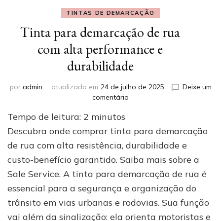
TINTAS DE DEMARCAÇÃO
Tinta para demarcação de rua
com alta performance e
durabilidade
por
admin
atualizado em
24 de julho de 2025
Deixe um
em
comentário
Tinta
Tempo de leitura:
2
minutos
para
demarcação
Descubra onde comprar tinta para demarcação
de
de rua com alta resistência, durabilidade e
rua
custo-benefício garantido. Saiba mais sobre a
com
alta
Sale Service. A tinta para demarcação de rua é
performance
essencial para a segurança e organização do
e
durabilidade
trânsito em vias urbanas e rodovias. Sua função
vai além da sinalização: ela orienta motoristas e