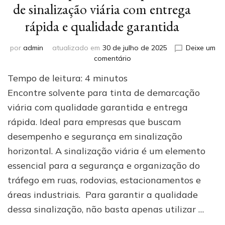
de sinalização viária com entrega
rápida e qualidade garantida
por
admin
atualizado em
30 de julho de 2025
Deixe um
em
comentário
Onde
Tempo de leitura:
4
minutos
comprar
solvente
Encontre solvente para tinta de demarcação
para
viária com qualidade garantida e entrega
tinta
rápida. Ideal para empresas que buscam
de
sinalização
desempenho e segurança em sinalização
viária
horizontal. A sinalização viária é um elemento
com
entrega
essencial para a segurança e organização do
rápida
tráfego em ruas, rodovias, estacionamentos e
e
áreas industriais. Para garantir a qualidade
qualidade
garantida
dessa sinalização, não basta apenas utilizar …