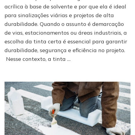
base
acrílica à base de solvente e por que ela é ideal
de
para sinalizações viárias e projetos de alta
solvente:
vantagens
durabilidade. Quando o assunto é demarcação
em
de vias, estacionamentos ou áreas industriais, a
relação
à
escolha da tinta certa é essencial para garantir
base
durabilidade, segurança e eficiência no projeto.
d’água
Nesse contexto, a tinta …