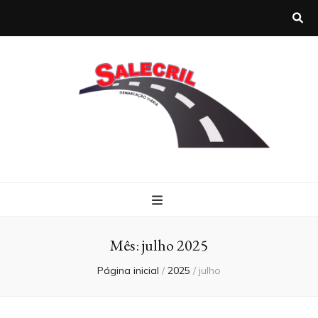
Salecril
Blog Salecril
Mês:
julho 2025
Página inicial
/
2025
/
julho