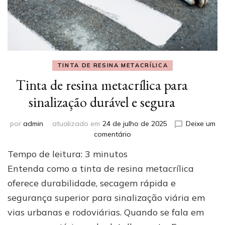
TINTA DE RESINA METACRÍLICA
Tinta de resina metacrílica para
sinalização durável e segura
por
admin
atualizado em
24 de julho de 2025
Deixe um
em
comentário
Tinta
Tempo de leitura:
3
minutos
de
resina
Entenda como a tinta de resina metacrílica
metacrílica
oferece durabilidade, secagem rápida e
para
segurança superior para sinalização viária em
sinalização
durável
vias urbanas e rodoviárias. Quando se fala em
e