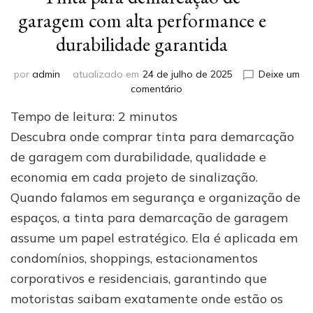
garagem com alta performance e
durabilidade garantida
por
admin
atualizado em
24 de julho de 2025
Deixe um
em
comentário
Tinta
Tempo de leitura:
2
minutos
para
demarcação
Descubra onde comprar tinta para demarcação
de
de garagem com durabilidade, qualidade e
garagem
economia em cada projeto de sinalização.
com
alta
Quando falamos em segurança e organização de
performance
espaços, a tinta para demarcação de garagem
e
durabilidade
assume um papel estratégico. Ela é aplicada em
garantida
condomínios, shoppings, estacionamentos
corporativos e residenciais, garantindo que
motoristas saibam exatamente onde estão os