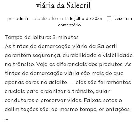
viária da Salecril
por
admin
atualizado em
1 de julho de 2025
Deixe um
em
comentário
Conheça
Tempo de leitura:
3
minutos
as
tintas
As tintas de demarcação viária da Salecril
de
garantem segurança, durabilidade e visibilidade
demarcação
no trânsito. Veja os diferenciais dos produtos. As
viária
da
tintas de demarcação viária são mais do que
Salecril
apenas cores no asfalto — elas são ferramentas
cruciais para organizar o trânsito, guiar
condutores e preservar vidas. Faixas, setas e
delimitações são, ao mesmo tempo, orientações
…