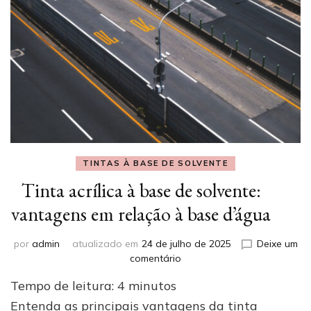
TINTAS À BASE DE SOLVENTE
Tinta acrílica à base de solvente:
vantagens em relação à base d’água
por
admin
atualizado em
24 de julho de 2025
Deixe um
em
comentário
Tinta
Tempo de leitura:
4
minutos
acrílica
à
Entenda as principais vantagens da tinta