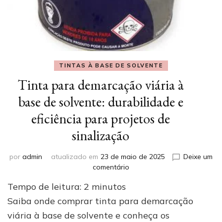
TINTAS À BASE DE SOLVENTE
Tinta para demarcação viária à
base de solvente: durabilidade e
eficiência para projetos de
sinalização
por
admin
atualizado em
23 de maio de 2025
Deixe um
em
comentário
Tinta
Tempo de leitura:
2
minutos
para
demarcação
Saiba onde comprar tinta para demarcação
viária
viária à base de solvente e conheça os
à