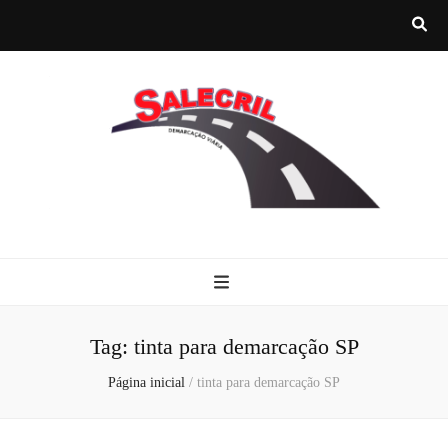
Salecril
Blog Salecril
Tag:
tinta para demarcação SP
Página inicial
/
tinta para demarcação SP