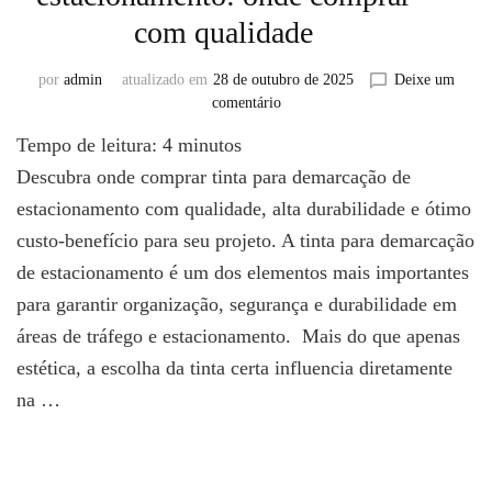
com qualidade
por
admin
atualizado em
28 de outubro de 2025
Deixe um
em
comentário
Tinta
Tempo de leitura:
4
minutos
para
demarcação
Descubra onde comprar tinta para demarcação de
de
estacionamento com qualidade, alta durabilidade e ótimo
estacionamento:
custo-benefício para seu projeto. A tinta para demarcação
onde
comprar
de estacionamento é um dos elementos mais importantes
com
para garantir organização, segurança e durabilidade em
qualidade
áreas de tráfego e estacionamento. Mais do que apenas
estética, a escolha da tinta certa influencia diretamente
na …