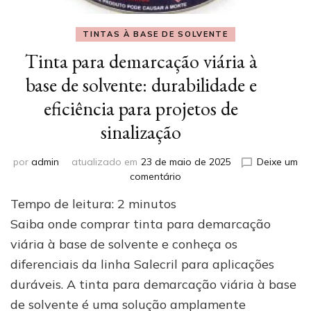
TINTAS À BASE DE SOLVENTE
Tinta para demarcação viária à
base de solvente: durabilidade e
eficiência para projetos de
sinalização
por
admin
atualizado em
23 de maio de 2025
Deixe um
em
comentário
Tinta
Tempo de leitura:
2
minutos
para
demarcação
Saiba onde comprar tinta para demarcação
viária
viária à base de solvente e conheça os
à
diferenciais da linha Salecril para aplicações
base
de
duráveis. A tinta para demarcação viária à base
solvente:
de solvente é uma solução amplamente
durabilidade