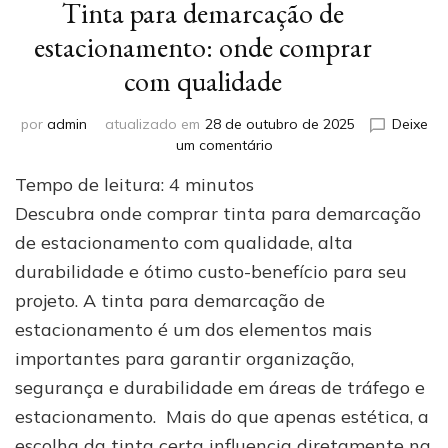
Tinta para demarcação de
estacionamento: onde comprar
com qualidade
por
admin
atualizado em
28 de outubro de 2025
Deixe
em
um comentário
Tinta
Tempo de leitura:
4
minutos
para
demarcação
Descubra onde comprar tinta para demarcação
de
de estacionamento com qualidade, alta
estacionamento:
durabilidade e ótimo custo-benefício para seu
onde
comprar
projeto. A tinta para demarcação de
com
estacionamento é um dos elementos mais
qualidade
importantes para garantir organização,
segurança e durabilidade em áreas de tráfego e
estacionamento. Mais do que apenas estética, a
escolha da tinta certa influencia diretamente na