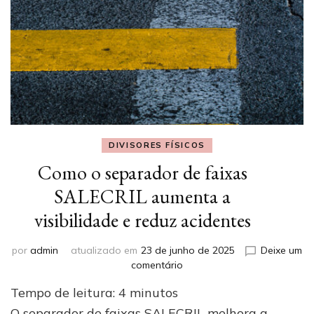
DIVISORES FÍSICOS
Como o separador de faixas
SALECRIL aumenta a
visibilidade e reduz acidentes
por
admin
atualizado em
23 de junho de 2025
Deixe um
em
comentário
Como
Tempo de leitura:
4
minutos
o
separador
O separador de faixas SALECRIL melhora a