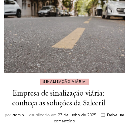
SINALIZAÇÃO VIÁRIA
Empresa de sinalização viária:
conheça as soluções da Salecril
por
admin
atualizado em
27 de junho de 2025
Deixe um
em
comentário
Empresa