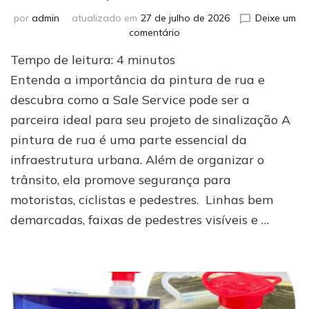
por
admin
atualizado em
27 de julho de 2026
Deixe um
em
comentário
Empresa
Tempo de leitura:
4
minutos
de
pintura
Entenda a importância da pintura de rua e
de
descubra como a Sale Service pode ser a
rua:
parceira ideal para seu projeto de sinalização A
conheça
a
pintura de rua é uma parte essencial da
Sale
infraestrutura urbana. Além de organizar o
Service
trânsito, ela promove segurança para
motoristas, ciclistas e pedestres. Linhas bem
demarcadas, faixas de pedestres visíveis e …