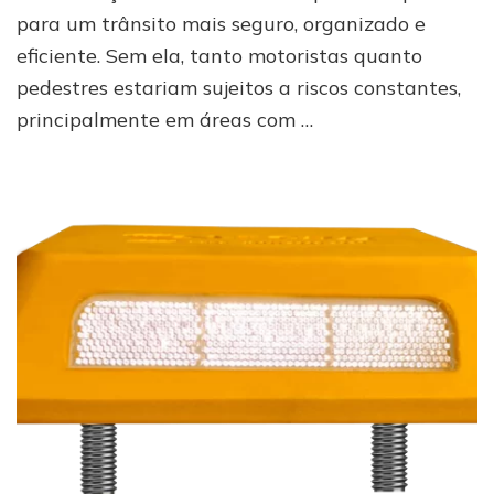
como
para um trânsito mais seguro, organizado e
garantir
eficiência
eficiente. Sem ela, tanto motoristas quanto
nas
pedestres estariam sujeitos a riscos constantes,
vias
principalmente em áreas com …
públicas