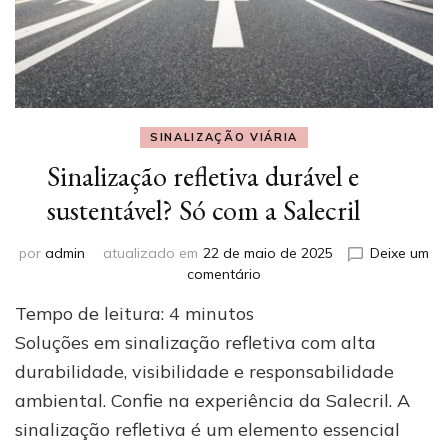
SINALIZAÇÃO VIÁRIA
Sinalização refletiva durável e
sustentável? Só com a Salecril
por
admin
atualizado em
22 de maio de 2025
Deixe um
em
comentário
Sinalização
Tempo de leitura:
4
minutos
refletiva
durável
Soluções em sinalização refletiva com alta
e
durabilidade, visibilidade e responsabilidade
sustentável?
ambiental. Confie na experiência da Salecril. A
Só
com
sinalização refletiva é um elemento essencial
a