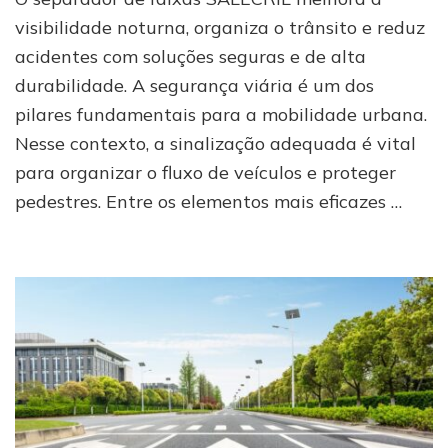
de
visibilidade noturna, organiza o trânsito e reduz
faixas
acidentes com soluções seguras e de alta
SALECRIL
aumenta
durabilidade. A segurança viária é um dos
a
pilares fundamentais para a mobilidade urbana.
visibilidade
e
Nesse contexto, a sinalização adequada é vital
reduz
para organizar o fluxo de veículos e proteger
acidentes
pedestres. Entre os elementos mais eficazes …