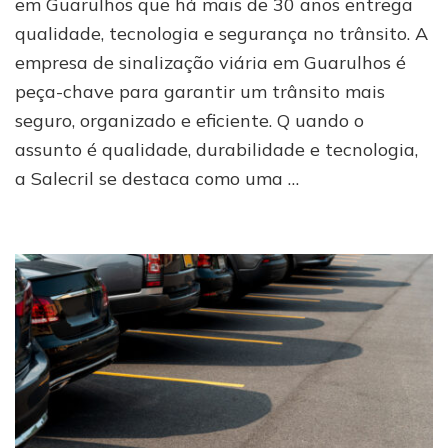
em Guarulhos que há mais de 30 anos entrega
em
qualidade, tecnologia e segurança no trânsito. A
Guarulhos:
conheça
empresa de sinalização viária em Guarulhos é
quem
peça-chave para garantir um trânsito mais
entrega
qualidade
seguro, organizado e eficiente. Q uando o
e
assunto é qualidade, durabilidade e tecnologia,
segurança
a Salecril se destaca como uma …
nas
ruas