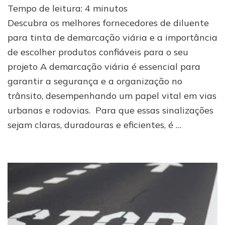
Tempo de leitura:
4
minutos
encontrar
diluente
Descubra os melhores fornecedores de diluente
para
para tinta de demarcação viária e a importância
tinta
de escolher produtos confiáveis para o seu
de
demarcação
projeto A demarcação viária é essencial para
viária?
garantir a segurança e a organização no
trânsito, desempenhando um papel vital em vias
urbanas e rodovias. Para que essas sinalizações
sejam claras, duradouras e eficientes, é …