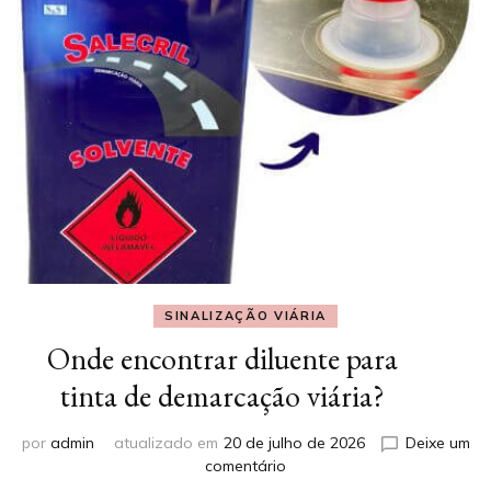
SINALIZAÇÃO VIÁRIA
Onde encontrar diluente para
tinta de demarcação viária?
por
admin
atualizado em
20 de julho de 2026
Deixe um
em
comentário
Onde