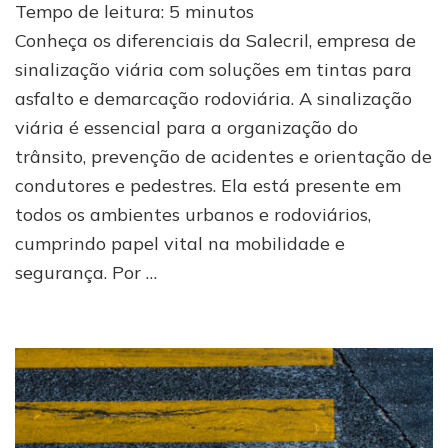
Tempo de leitura:
5
minutos
de
sinalização
Conheça os diferenciais da Salecril, empresa de
viária:
sinalização viária com soluções em tintas para
conheça
asfalto e demarcação rodoviária. A sinalização
as
soluções
viária é essencial para a organização do
da
trânsito, prevenção de acidentes e orientação de
Salecril
condutores e pedestres. Ela está presente em
todos os ambientes urbanos e rodoviários,
cumprindo papel vital na mobilidade e
segurança. Por …