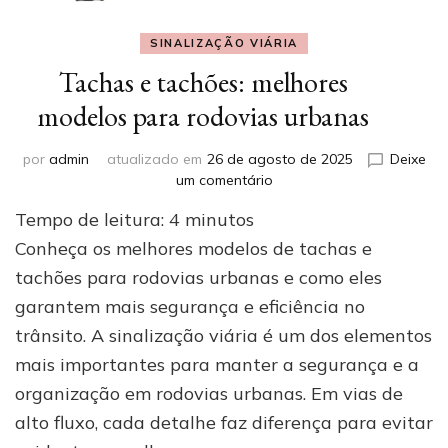
SINALIZAÇÃO VIÁRIA
Tachas e tachões: melhores
modelos para rodovias urbanas
por
admin
atualizado em
26 de agosto de 2025
Deixe
em
um comentário
Tachas
Tempo de leitura:
4
minutos
e
tachões:
Conheça os melhores modelos de tachas e
melhores
tachões para rodovias urbanas e como eles
modelos
garantem mais segurança e eficiência no
para
rodovias
trânsito. A sinalização viária é um dos elementos
urbanas
mais importantes para manter a segurança e a
organização em rodovias urbanas. Em vias de
alto fluxo, cada detalhe faz diferença para evitar