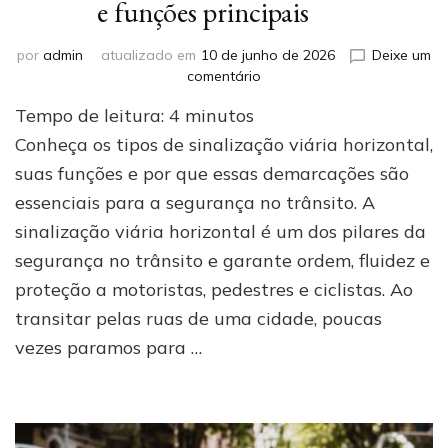
e funções principais
por
admin
atualizado em
10 de junho de 2026
Deixe um
em
comentário
Sinalização
Tempo de leitura:
4
minutos
viária
horizontal:
Conheça os tipos de sinalização viária horizontal,
tipos
suas funções e por que essas demarcações são
e
essenciais para a segurança no trânsito. A
funções
principais
sinalização viária horizontal é um dos pilares da
segurança no trânsito e garante ordem, fluidez e
proteção a motoristas, pedestres e ciclistas. Ao
transitar pelas ruas de uma cidade, poucas
vezes paramos para …