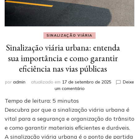
SINALIZAÇÃO VIÁRIA
Sinalização viária urbana: entenda
sua importância e como garantir
eficiência nas vias públicas
por
admin
atualizado em
17 de setembro de 2025
Deixe
em
um comentário
Sinalização
Tempo de leitura:
5
minutos
viária
urbana:
Descubra por que a sinalização viária urbana é
entenda
vital para a segurança e organização do trânsito
sua
e como garantir materiais eficientes e duráveis.
importância
e
A sinalização viária urbana é o ponto de partida