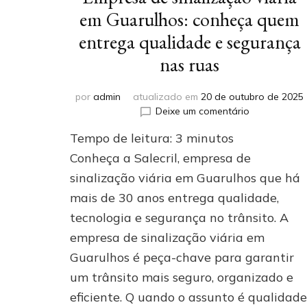
em Guarulhos: conheça quem
entrega qualidade e segurança
nas ruas
por
admin
atualizado em
20 de outubro de 2025
em
Deixe um comentário
Empresa
Tempo de leitura:
3
minutos
de
sinalização
Conheça a Salecril, empresa de
viária
sinalização viária em Guarulhos que há
em
mais de 30 anos entrega qualidade,
Guarulhos:
conheça
tecnologia e segurança no trânsito. A
quem
empresa de sinalização viária em
entrega
qualidade
Guarulhos é peça-chave para garantir
e
um trânsito mais seguro, organizado e
segurança
eficiente. Q uando o assunto é qualidade
nas