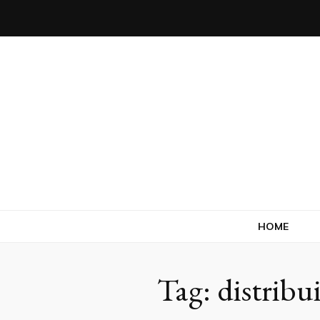
Salecril
Blog Salecril
HOME
Tag:
distribu