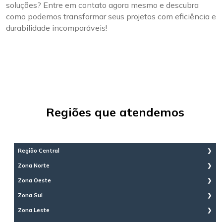
soluções? Entre em contato agora mesmo e descubra
como podemos transformar seus projetos com eficiência e
durabilidade incomparáveis!
Regiões que atendemos
Região Central
Aclimação
Zona Norte
Bela Vista
Brasilândia
Zona Oeste
Bom Retiro
Cachoeirinha
Brás
Água Branca
Zona Sul
Casa Verde
Cambuci
Bairro do Limão
Imirim
Aeroporto
Zona Leste
Centro
Barra Funda
Jaçanã
Água Funda